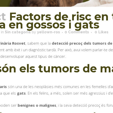
t
Factors de risc en
 en gossos i gats
in
Sin categoría
by
yellown-ros
0 Comments
0
Likes
rinària Rosvet
, sabem que la
detecció precoç dels tumors de
t amb èxit i un diagnòstic tardà. Per això, avui volem parlar-te d
 desenvolupar aquest tipus de càncer.
són els tumors de m
?
aris
són una de les neoplàsies més comunes en les femelles d’a
ta que els
gats
. En els felins, a més, solen ser més agressius i d’
poden ser
benignes o malignes
, i la seva detecció precoç és fon