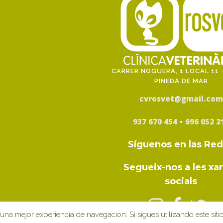
CARRER NOGUERA, 1 LOCAL 11 ·
PINEDA DE MAR
cvrosvet@gmail.com
·
937 670 454
696 052 2
Síguenos en las Re
Segueix-nos a les xa
socials
una mejor experiencia de navegación. Si sigues utilizando este sit