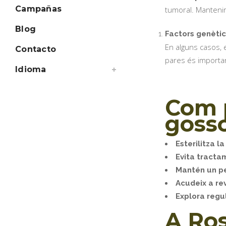
Campañas
tumoral. Mantenir 
Blog
Factors genètic
En alguns casos,
Contacto
pares és importa
Idioma
Com 
gosso
Esterilitza 
Evita tracta
Mantén un p
Acudeix a re
Explora reg
A Ros