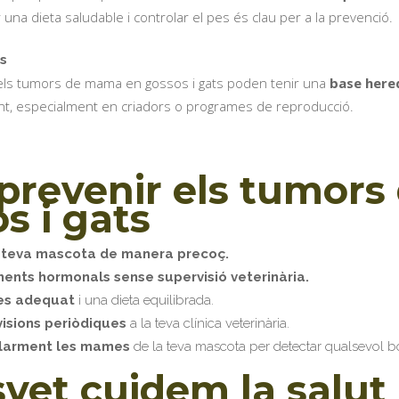
una dieta saludable i controlar el pes és clau per a la prevenció.
s
 els tumors de mama en gossos i gats poden tenir una
base here
nt, especialment en criadors o programes de reproducció.
prevenir els tumor
s i gats
la teva mascota de manera precoç.
ments hormonals sense supervisió veterinària.
es adequat
i una dieta equilibrada.
visions periòdiques
a la teva clínica veterinària.
ularment les mames
de la teva mascota per detectar qualsevol bon
vet cuidem la salut