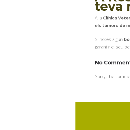
teva
A la
Clínica Vete
els tumors de m
Si notes algun
bo
garantir el seu b
No Commen
Sorry, the commen