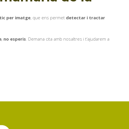
tic per imatge
, que ens permet
detectar i tractar
a
,
no esperis
. Demana cita amb nosaltres i t’ajudarem a