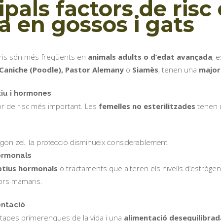
ipals factors de ris
 en gossos i gats
ris són més freqüents en
animals adults o d’edat avançada
, 
 Caniche (Poodle), Pastor Alemany
o
Siamès
, tenen una
major
iu i hormones
or de risc més important. Les
femelles no esterilitzades
tenen u
gon zel, la protecció disminueix considerablement.
ormonals
ptius hormonals
o tractaments que alteren els nivells d’estrògen
mors mamaris.
entació
tapes primerenques de la vida i una
alimentació desequilibrad