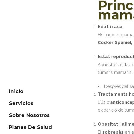
Princ
mama
Edat i raça
Els tumors mama
Cocker Spaniel,
Estat reproduct
Aquest és el fact
tumors mamaris.
Després del se
Inicio
Tractaments h
L’ús d’
anticonce
Servicios
d’aparició de tu
Sobre Nosotros
Obesitat i alim
Planes De Salud
El
sobrepès
en e