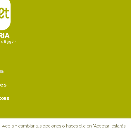
 08397 ·
15
des
rxes
io web sin cambiar tus opciones o haces clic en "Aceptar" estarás