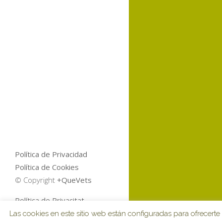
Política de Privacidad
Política de Cookies
© Copyright
+QueVets
Política de Privacitat
Política de Cookies
Las cookies en este sitio web están configuradas para ofrecerte 