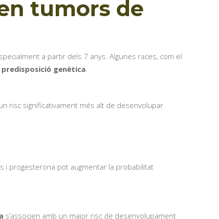
c en tumors de
especialment a partir dels 7 anys. Algunes races, com el
 predisposició genètica
.
n risc significativament més alt de desenvolupar
s i progesterona pot augmentar la probabilitat
a
s’associen amb un major risc de desenvolupament