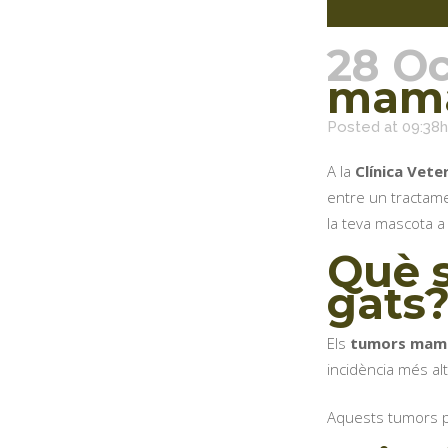
28 Oc
mama
Posted at 09:38h
A la
Clínica Vete
entre un tractamen
la teva mascota a
Què 
gats
Els
tumors mam
incidència més al
Aquests tumors 